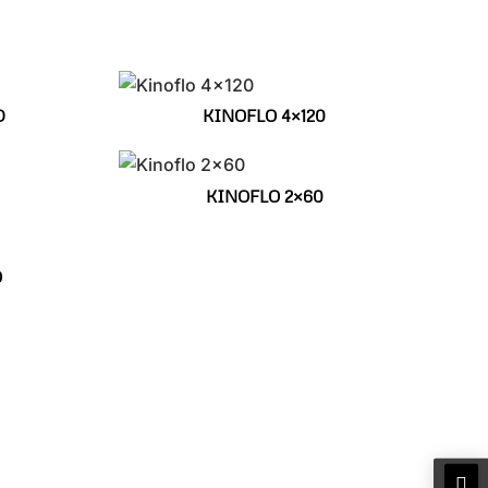
D
KINOFLO 4×120
KINOFLO 2×60
O
