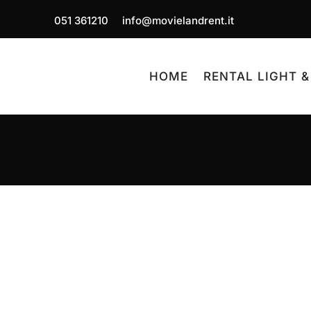
051 361210
info@movielandrent.it
HOME
RENTAL LIGHT &
Tubi a fluorescenza per
Da Movieland potrai trovare un
ampio repertorio di tubi 