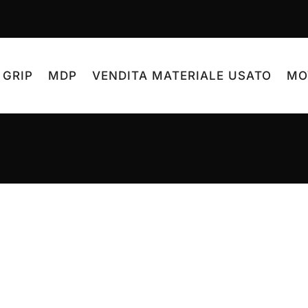
 GRIP
MDP
VENDITA MATERIALE USATO
MO
 ogni
e riflettori a fluorescenza
.