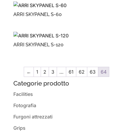
ARRI SKYPANEL S-60
ARRI SKYPANEL S-120
←
1
2
3
…
61
62
63
64
Categorie prodotto
Facilities
Fotografia
Furgoni attrezzati
Grips