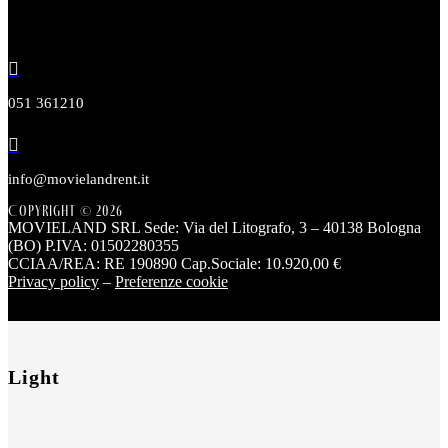

051 361210

info@movielandrent.it
Copyright © 2026
MOVIELAND SRL Sede: Via del Litografo, 3 – 40138 Bologna
(BO) P.IVA: 01502280355
CCIAA/REA: RE 190890 Cap.Sociale: 10.920,00 €
Privacy policy
–
Preferenze cookie
Light